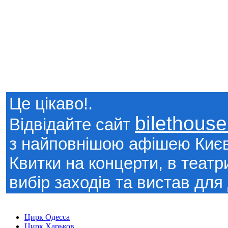
Це цікаво!.
bilethous
Відвідайте сайт
з найповнішою афішею Киє
Квитки на концерти, в театр
вибір заходів та вистав для 
Цирк Одесса
Цирк Харьков