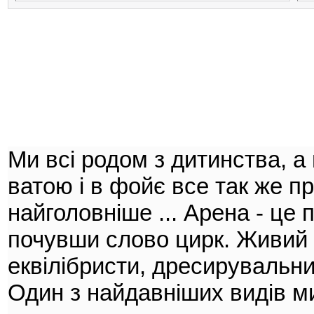
Ми всі родом з дитинства, а
ватою і в фойє все так же п
найголовніше ... Арена - це
почувши слово цирк. Живий о
еквілібристи, дресирувальни
Один з найдавніших видів м