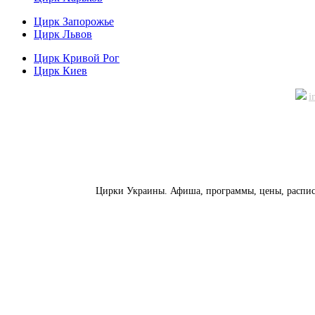
Цирк Запорожье
Цирк Львов
Цирк Кривой Рог
Цирк Киев
i
Контактная информация
:
Цирки Украины. Афиша, программы, цены, расписан